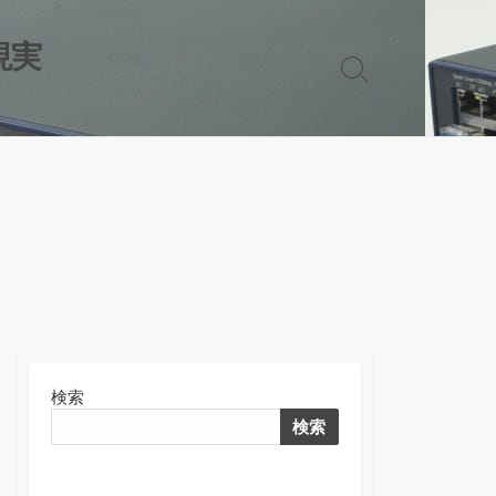
現実
検
索
切
り
替
え
検索
検索