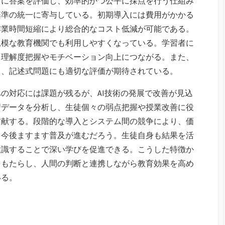
ずに答案を評価し、効率的かつ公平に採点を行う仕組み
基準の統一に寄与している。初期導入には費用がかかる
作業時間短縮により総合的なコスト低減が可能である。
規模な教育機関でも利用しやすくなっている。学習者に
、理解度把握やモチベーション向上につながる。また、
り、記述式問題にも適切な評価が期待されている。
の対応には課題が残るが、AI技術の発展で改善が見込
習データを分析し、生徒個々の弱点把握や授業改善に役
貢献する。段階的な導入とシステム間の競争により、価
、今後ますます普及が進むだろう。生徒自身も結果を活
意識することで深い学びを促進できる。こうした特徴か
をもたらし、人間の判断と連携しながら教育効果を高め
いる。