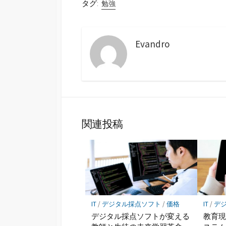
タグ:
勉強
Evandro
関連投稿
IT
/
デジタル採点ソフト
/
価格
IT
/
デ
デジタル採点ソフトが変える
教育