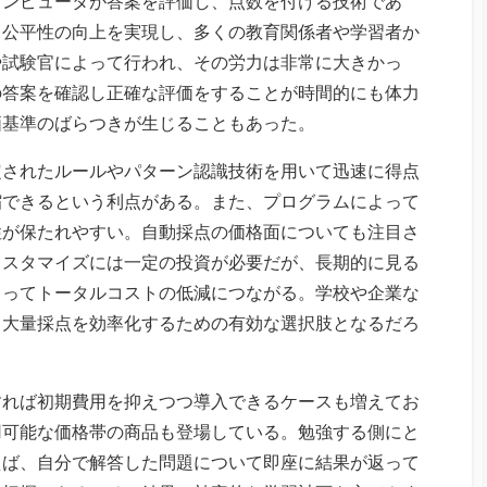
コンピュータが答案を評価し、点数を付ける技術であ
と公平性の向上を実現し、多くの教育関係者や学習者か
や試験官によって行われ、その労力は非常に大きかっ
の答案を確認し正確な評価をすることが時間的にも体力
価基準のばらつきが生じることもあった。
定されたルールやパターン認識技術を用いて迅速に得点
縮できるという利点がある。また、プログラムによって
性が保たれやすい。自動採点の価格面についても注目さ
カスタマイズには一定の投資が必要だが、長期的に見る
よってトータルコストの低減につながる。学校や企業な
、大量採点を効率化するための有効な選択肢となるだろ
すれば初期費用を抑えつつ導入できるケースも増えてお
用可能な価格帯の商品も登場している。勉強する側にと
えば、自分で解答した問題について即座に結果が返って