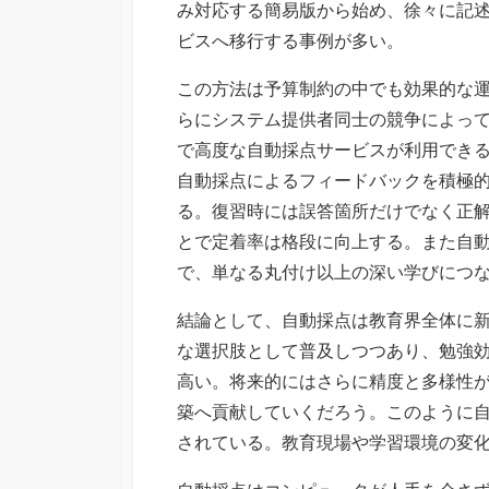
み対応する簡易版から始め、徐々に記
ビスへ移行する事例が多い。
この方法は予算制約の中でも効果的な
らにシステム提供者同士の競争によっ
で高度な自動採点サービスが利用でき
自動採点によるフィードバックを積極
る。復習時には誤答箇所だけでなく正
とで定着率は格段に向上する。また自
で、単なる丸付け以上の深い学びにつ
結論として、自動採点は教育界全体に
な選択肢として普及しつつあり、勉強
高い。将来的にはさらに精度と多様性
築へ貢献していくだろう。このように
されている。教育現場や学習環境の変