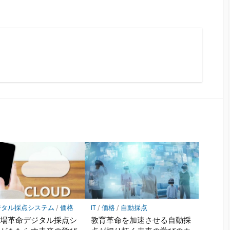
ジタル採点システム
/
価格
IT
/
価格
/
自動採点
現場革命デジタル採点シ
教育革命を加速させる自動採