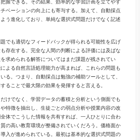
に把握できる。その結果、効率的な学習計画を立てやす
モチベーションの向上にも寄与する。加えて、自動採点
るよう進化しており、単純な選択式問題だけでなく記述
問題でも適切なフィードバックが得られる可能性を広げ
念も存在する。完全な人間の判断による評価には及ばな
性を求められる解答についてはまだ課題が残されてい
能による自然言語処理能力が高まれば、これらの問題も
ている。つまり、自動採点は勉強の補助ツールとして、
用することで最大限の効果を発揮すると言える。
てだけでなく、学習データの蓄積と分析という側面でも
向や特徴を抽出し、生徒ごとの弱点分析や授業内容の改
関全体でこうした情報を共有すれば、一人ひとりに合わ
り質の高い教育環境が整備されていくだろう。価格面か
な導入が進められている。最初は基本的な選択式問題の