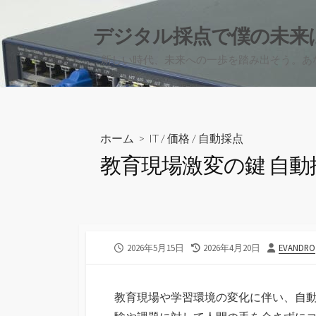
コ
ン
デジタル採点で僕の未来
テ
新しい時代、未来への一歩を踏み出そう。あ
ン
ツ
へ
ス
キ
ホーム
>
IT
/
価格
/
自動採点
ッ
教育現場激変の鍵 自
プ
公
最
投
2026年5月15日
2026年4月20日
EVANDRO
開
終
稿
日
更
者
新
教育現場や学習環境の変化に伴い、自
日