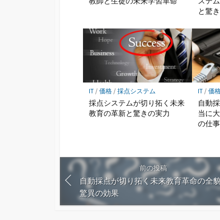
教師と生徒の未来学習革命
ステ
と驚
IT
/
価格
/
採点システム
IT
/
価
採点システムが切り拓く未来
自動
教育の革新と驚きの実力
当に
の仕
前の投稿
自動採点が切り拓く未来教育革命の全
驚異の効果