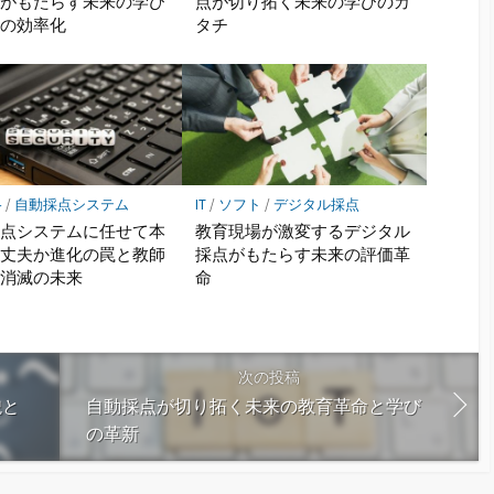
ムがもたらす未来の学び
点が切り拓く未来の学びのカ
きの効率化
タチ
格
/
自動採点システム
IT
/
ソフト
/
デジタル採点
採点システムに任せて本
教育現場が激変するデジタル
大丈夫か進化の罠と教師
採点がもたらす未来の評価革
事消滅の未来
命
次の投稿
貌と
自動採点が切り拓く未来の教育革命と学び
の革新