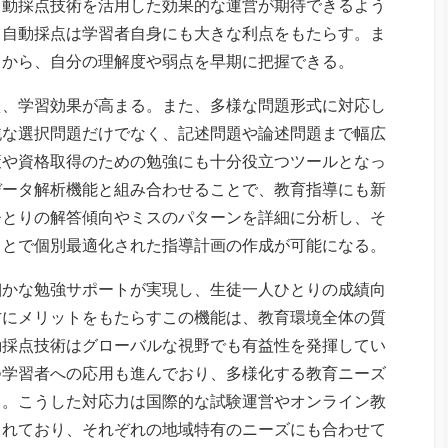
自動採点技術を活用した効果的な運営が期待できるよう
、自動採点は学習者自身にも大きな利点をもたらす。ま
とから、自分の理解度や弱点を早期に把握できる。
え、学習効果が高まる。また、多様な問題形式に対応し
純な選択問題だけでなく、記述問題や論述問題まで幅広
策や資格取得のための勉強にも十分役立つツールとなっ
データ解析機能と組み合わせることで、教育指導にも新
ひとりの解答傾向やミスのパターンを詳細に分析し、そ
ことで個別最適化された指導計画の作成が可能になる。
細かな勉強サポートが実現し、生徒一人ひとりの成績向
方にメリットをもたらすこの機能は、教育環境全体の質
動採点技術はグローバルな視野でも有益性を発揮してい
つ学習者への応用も進んでおり、多様化する教育ニーズ
る。こうした対応力は国際的な試験運営やオンライン教
されており、それぞれの地域特有のニーズにも合わせて