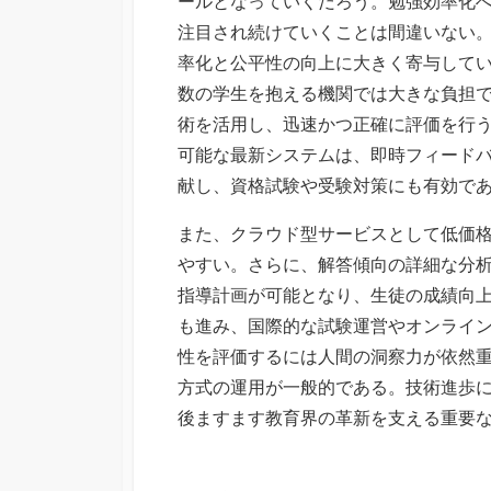
ールとなっていくだろう。勉強効率化
注目され続けていくことは間違いない
率化と公平性の向上に大きく寄与して
数の学生を抱える機関では大きな負担
術を活用し、迅速かつ正確に評価を行
可能な最新システムは、即時フィード
献し、資格試験や受験対策にも有効で
また、クラウド型サービスとして低価
やすい。さらに、解答傾向の詳細な分
指導計画が可能となり、生徒の成績向
も進み、国際的な試験運営やオンライ
性を評価するには人間の洞察力が依然
方式の運用が一般的である。技術進歩
後ますます教育界の革新を支える重要