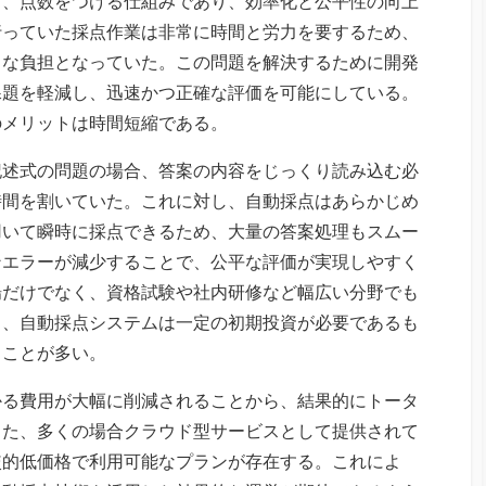
し、点数をつける仕組みであり、効率化と公平性の向上
行っていた採点作業は非常に時間と労力を要するため、
きな負担となっていた。この問題を解決するために開発
課題を軽減し、迅速かつ正確な評価を可能にしている。
のメリットは時間短縮である。
記述式の問題の場合、答案の内容をじっくり読み込む必
時間を割いていた。これに対し、自動採点はあらかじめ
用いて瞬時に採点できるため、大量の答案処理もスムー
ンエラーが減少することで、公平な評価が実現しやすく
場だけでなく、資格試験や社内研修など幅広い分野でも
も、自動採点システムは一定の初期投資が必要であるも
ることが多い。
かる費用が大幅に削減されることから、結果的にトータ
また、多くの場合クラウド型サービスとして提供されて
較的低価格で利用可能なプランが存在する。これによ