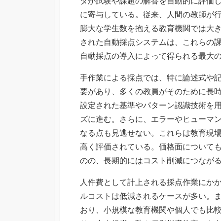
タが試験や課題の解答を自動的に評価
に寄与している。従来、人間の教師が
膨大な学生数を抱える教育機関では大
された自動採点システムは、これらの
自動採点の導入によって得られる最大
手作業による採点では、特に論述式や
要があり、多くの教員がそのために長
設定された基準やパターン認識技術を
ズに進む。さらに、エラーやヒューマ
なる点も見逃せない。これらは教育現
高く評価されている。価格面について
のの、長期的にはコスト削減につなが
人件費として計上される採点作業にか
ルコストは低減されるケースが多い。
おり、小規模な教育機関や個人でも比