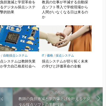
の負担激減と学習革命を
教員の仕事が半減する自動採
するデジタル採点システ
点ソフト導入で学校現場から
衝撃的効果
人間がいなくなる日は来るの
か
格
/
自動採点システム
IT
/
価格
/
採点システム
採点システムは教師失業
採点システムが切り拓く未来
章か学力自己格差社会へ
の学びと評価革命の全貌
鐘
次の投稿
拓く
教師の負担激減と学力爆上げを叶えるデジ
タル採点ソフトの革新技術