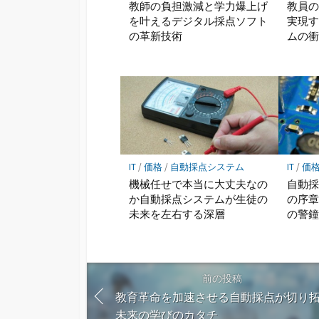
教師の負担激減と学力爆上げ
教員
を叶えるデジタル採点ソフト
実現
の革新技術
ムの
IT
/
価格
/
自動採点システム
IT
/
価
機械任せで本当に大丈夫なの
自動
か自動採点システムが生徒の
の序
未来を左右する深層
の警
前の投稿
教育革命を加速させる自動採点が切り
未来の学びのカタチ