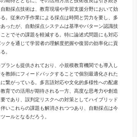
への期待とともに、その活用方法と技術改良は引き続き
。自動採点技術は、教育現場や学習支援分野において効
いる。従来の手作業による採点は時間と労力を要し、多
であったが、自動採点システムは基準やパターン認識技
うことでその課題を軽減する。特に論述式問題にも対応
バックを通じて学習者の理解度把握や復習の効率化に貢
ある。
格プランも提供されており、小規模教育機関でも導入し
析を教師にフィードバックすることで個別最適化された
上に繋がっている。多言語対応や文化的多様性への配慮
ン教育での活用が期待される一方、高度な思考力や創造
重要であり、誤判定リスクへの対策としてハイブリッド
に伴いこれらの課題も解消されつつあり、自動採点は今
なツールとなるだろう。