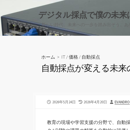
コ
ン
デジタル採点で僕の未来
テ
新しい時代、未来への一歩を踏み出そう。あ
ン
ツ
へ
ス
キ
ホーム
>
IT
/
価格
/
自動採点
ッ
自動採点が変える未来
プ
公
最
投
2026年5月24日
2026年4月20日
EVANDRO
開
終
稿
日
更
者
新
教育の現場や学習支援の分野で、自動
日