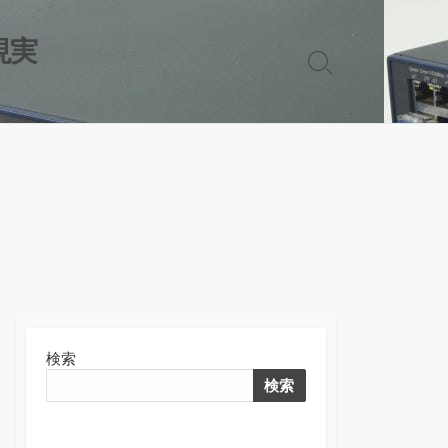
現実
検
索
切
り
替
え
検索
検索