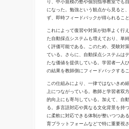
り、中小規模の塾や個別指導教室でも
になった。勉強という観点から見ると
ず、即時フィードバックが得られるこ
これによって復習や対策が効率よく行
た自動採点システムも増えており、単
く評価可能である。このため、受験対
ている。さらに、自動採点システムは
たな価値を提供している。学習者一人
の結果を教師側にフィードバックする
この仕組みにより、一律ではないきめ
上につながっている。教師と学習者双
的向上にも寄与している。加えて、自
る。多言語対応や異なる文化背景を持
に柔軟に対応できる体制が整いつつあ
育プラットフォームなどで特に重要視