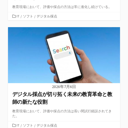
教育現場において、評価や採点の方法は常に進化し続けている。
カ
IT
/
ソフト
/
デジタル採点
テ
ゴ
リ
ー
2026年7月6日
デジタル採点が切り拓く未来の教育革命と教
師の新たな役割
教育現場において、評価や採点の方法は長い間試行錯誤されてき
た。
カ
IT
/
ソフト
/
デジタル採点