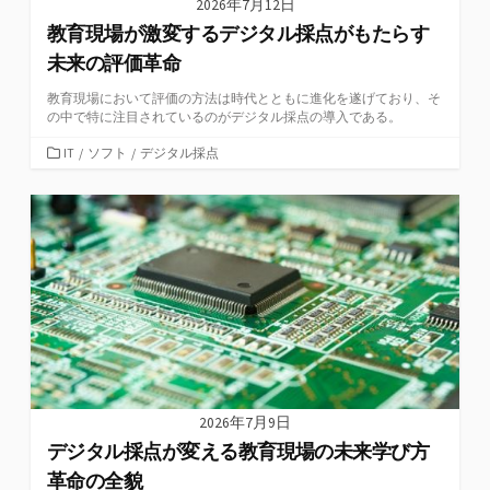
2026年7月12日
教育現場が激変するデジタル採点がもたらす
未来の評価革命
教育現場において評価の方法は時代とともに進化を遂げており、そ
の中で特に注目されているのがデジタル採点の導入である。
カ
IT
/
ソフト
/
デジタル採点
テ
ゴ
リ
ー
2026年7月9日
デジタル採点が変える教育現場の未来学び方
革命の全貌