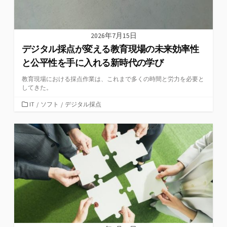
2026年7月15日
デジタル採点が変える教育現場の未来効率性
と公平性を手に入れる新時代の学び
教育現場における採点作業は、これまで多くの時間と労力を必要と
してきた。
カ
IT
/
ソフト
/
デジタル採点
テ
ゴ
リ
ー