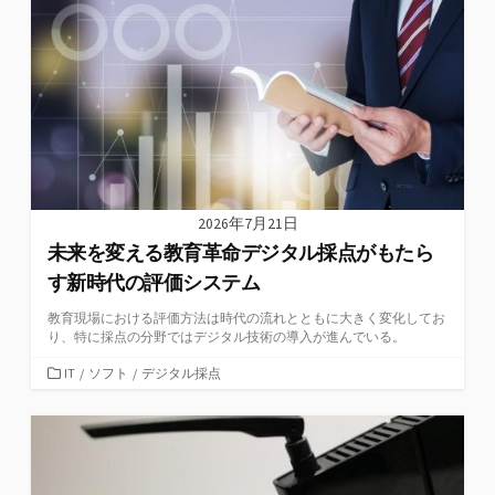
2026年7月21日
未来を変える教育革命デジタル採点がもたら
す新時代の評価システム
教育現場における評価方法は時代の流れとともに大きく変化してお
り、特に採点の分野ではデジタル技術の導入が進んでいる。
カ
IT
/
ソフト
/
デジタル採点
テ
ゴ
リ
ー