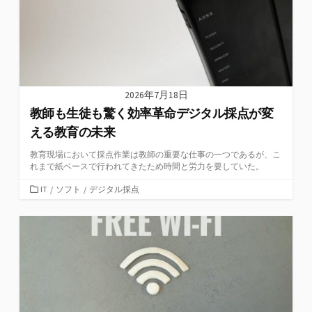
2026年7月18日
教師も生徒も驚く効率革命デジタル採点が変
える教育の未来
教育現場において採点作業は教師の重要な仕事の一つであるが、こ
れまで紙ベースで行われてきたため時間と労力を要していた。
カ
IT
/
ソフト
/
デジタル採点
テ
ゴ
リ
ー