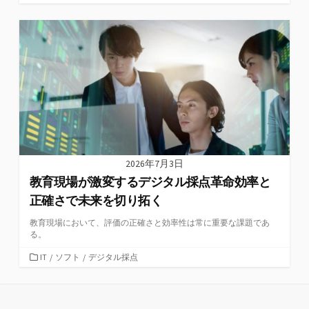
テ
ゴ
リ
ー
2026年7月3日
教育現場が激変するデジタル採点革命効率と
正確さで未来を切り拓く
教育現場において、評価の正確さと効率性は常に重要な課題であ
る。
カ
IT
/
ソフト
/
デジタル採点
テ
ゴ
リ
ー