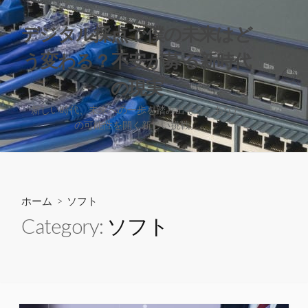
コ
ン
デジタル採点で僕の未来はど
テ
う変わる？不安が募る新時代
ン
ツ
検
の現実
へ
索
切
ス
新しい時代、未来への一歩を踏み出そう。あなた
り
の可能性を開く新しい挑戦。
キ
替
ッ
え
プ
ホーム
> ソフト
Category:
ソフト